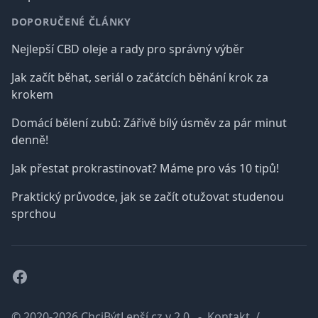
DOPORUČENÉ ČLÁNKY
Nejlepší CBD oleje a rady pro správný výběr
Jak začít běhat, seriál o začátcích běhání krok za
krokem
Domácí bělení zubů: Zářivě bílý úsměv za pár minut
denně!
Jak přestat prokrastinovat? Máme pro vás 10 tipů!
Praktický průvodce, jak se začít otužovat studenou
sprchou
Facebook
© 2020-2026 ChciBýtLepší.cz v 2.0.
-
Kontakt
/