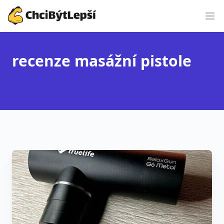
ChciBýtLepší.cz
recenze masážní pistole