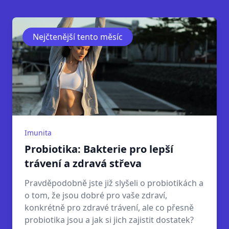
Nejčtenější tento měsíc
Imunita
Probiotika: Bakterie pro lepší
trávení a zdravá střeva
Pravděpodobně jste již slyšeli o probiotikách a
o tom, že jsou dobré pro vaše zdraví,
konkrétně pro zdravé trávení, ale co přesně
probiotika jsou a jak si jich zajistit dostatek?