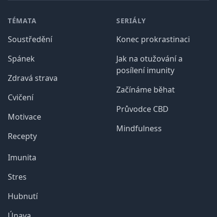
Patička
TÉMATA
SERIÁLY
Soustředění
Konec prokrastinaci
Spánek
Jak na otužování a
posílení imunity
Zdravá strava
Začínáme běhat
Cvičení
Průvodce CBD
Motivace
Mindfulness
Recepty
Imunita
Stres
Hubnutí
Únava