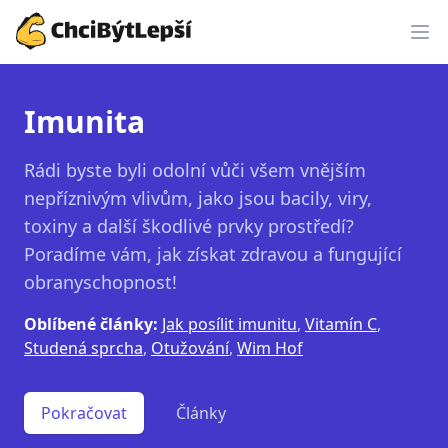
ChciBýtLepší.cz
Imunita
Rádi byste byli odolní vůči všem vnějším
nepříznivým vlivům, jako jsou bacily, viry,
toxiny a další škodlivé prvky prostředí?
Poradíme vám, jak získat zdravou a fungující
obranyschopnost!
Oblíbené články:
Jak posílit imunitu
,
Vitamín C
,
Studená sprcha
,
Otužování
,
Wim Hof
Pokračovat
Články