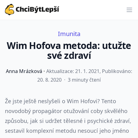
ChciBýtLepší.cz
Imunita
Wim Hofova metoda: utužte
své zdraví
·
Anna Mrázková
Aktualizace:
21. 1. 2021
, Publikováno:
20. 8. 2020
·
3 minuty čtení
Že jste ještě neslyšeli o Wim Hofovi? Tento
novodobý propagátor otužování coby skvělého
způsobu, jak si udržet tělesné i psychické zdraví,
sestavil komplexní metodu nesoucí jeho jméno