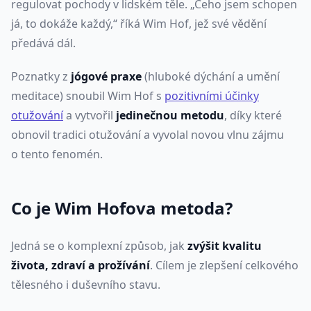
regulovat pochody v lidském těle. „Čeho jsem schopen
já, to dokáže každý,“ říká Wim Hof, jež své vědění
předává dál.
Poznatky z
jógové praxe
(hluboké dýchání a umění
meditace) snoubil Wim Hof s
pozitivními účinky
otužování
a vytvořil
jedinečnou metodu
, díky které
obnovil tradici otužování a vyvolal novou vlnu zájmu
o tento fenomén.
Co je Wim Hofova metoda?
Jedná se o komplexní způsob, jak
zvýšit kvalitu
života, zdraví a prožívání
. Cílem je zlepšení celkového
tělesného i duševního stavu.