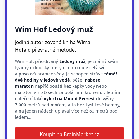
Wim Hof Ledový muž
Jediná autorizovaná kniha Wima
Hofa o převratné metodě.
Wim Hof, přezdívaný
Ledový muž
, je známý svými
fyzickými kousky, kterými ohromuje celý svět
a posouvá hranice vědy. Je schopen strávit
téměř
dvě hodiny v ledové vodě
, běžel
naboso
maraton
napříč pouští bez kapky vody nebo
maraton v kraťasech za polárním kruhem, v letním
oblečení také
vylezl na Mount Everest
do výšky
7 000 metrů nad mořem, a to bez kyslíkové bomby,
a na jeden nádech uplaval více než 60 metrů pod
ledem…
Koupit na BrainMarket.cz