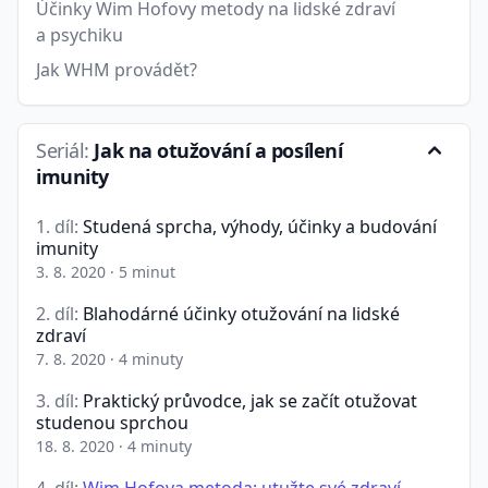
Účinky Wim Hofovy metody na lidské zdraví
a psychiku
Jak WHM provádět?
Seriál:
Jak na otužování a posílení
imunity
1. díl:
Studená sprcha, výhody, účinky a budování
imunity
3. 8. 2020
·
5 minut
2. díl:
Blahodárné účinky otužování na lidské
zdraví
7. 8. 2020
·
4 minuty
3. díl:
Praktický průvodce, jak se začít otužovat
studenou sprchou
18. 8. 2020
·
4 minuty
4. díl:
Wim Hofova metoda: utužte své zdraví