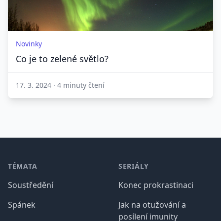
Novinky
Co je to zelené světlo?
17. 3. 2024
·
4 minuty čtení
Patička
TÉMATA
SERIÁLY
Soustředění
Konec prokrastinaci
Spánek
Jak na otužování a
posílení imunity