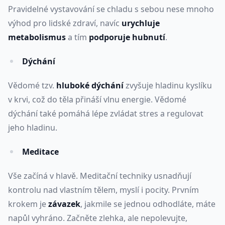
Pravidelné vystavování se chladu s sebou nese mnoho
výhod pro lidské zdraví, navíc
urychluje
metabolismus
a tím
podporuje hubnutí
.
Dýchání
Vědomé tzv.
hluboké dýchání
zvyšuje hladinu kyslíku
v krvi, což do těla přináší vlnu energie. Vědomé
dýchání také pomáhá lépe zvládat stres a regulovat
jeho hladinu.
Meditace
Vše začíná v hlavě. Meditační techniky usnadňují
kontrolu nad vlastním tělem, myslí i pocity. Prvním
krokem je
závazek
, jakmile se jednou odhodláte, máte
napůl vyhráno. Začněte zlehka, ale nepolevujte,