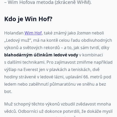
– Wim Hofova metoda (zkráceně WHM).
Kdo je Win Hof?
Holanďan
Wim Hof
, také známý jako
Iceman
neboli
„Ledový muž“, má na kontě celou řadu obdivuhodných
výkonů a světových rekordů – a to, jak sám tvrdí, díky
blahodárným účinkům ledové vody
v kombinaci
s dalšími technikami. Pro zajímavost zmiňme například
výšlap na Everest jen v plavkách a teniskách, dvě
hodiny strávené v ledové lázni, uplavání 66. metrů pod
ledem nebo zaběhnutí půlmaratónu ve sněhu a bez
bot.
Muž schopný těchto výkonů vzbudil zvědavost mnoha
vědců. Odborníci už dokonce potvrdili, že dokáže myslí