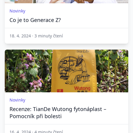
Novinky
Co je to Generace Z?
18. 4. 2024
·
3 minuty čtení
Novinky
Recenze: TianDe Wutong fytonáplast –
Pomocník při bolesti
16. 4. 2024
·
4 minuty čtení