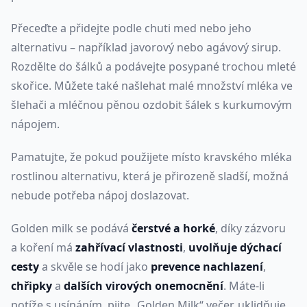
Přeceďte a přidejte podle chuti med nebo jeho
alternativu – například javorový nebo agávový sirup.
Rozdělte do šálků a podávejte posypané trochou mleté
​​skořice. Můžete také našlehat malé množství mléka ve
šlehači a mléčnou pěnou ozdobit šálek s kurkumovým
nápojem.
Pamatujte, že pokud použijete místo kravského mléka
rostlinou alternativu, která je přirozeně sladší, možná
nebude potřeba nápoj doslazovat.
Golden milk se podává
čerstvé a horké
, díky zázvoru
a koření má
zahřívací vlastnosti
,
uvolňuje dýchací
cesty
a skvěle se hodí jako
prevence nachlazení
,
chřipky
a
dalších virových onemocnění
. Máte-li
potíže s usínáním, pijte „Golden Milk“ večer, uklidňuje