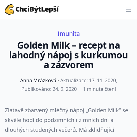
ChciBýtLepší.cz
Imunita
Golden Milk – recept na
lahodný nápoj s kurkumou
a zázvorem
·
Anna Mrázková
Aktualizace:
17. 11. 2020
,
Publikováno: 24. 9. 2020
·
1 minuta čtení
Zlatavě zbarvený mléčný nápoj „Golden Milk“ se
skvěle hodí do podzimních i zimních dní a
dlouhých studených večerů. Má zklidňující