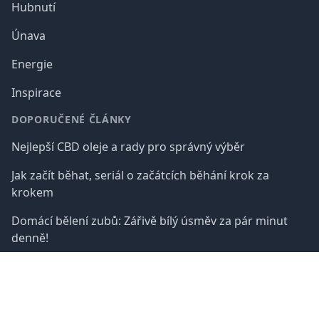
Hubnutí
Únava
Energie
Inspirace
DOPORUČENÉ ČLÁNKY
Nejlepší CBD oleje a rady pro správný výběr
Jak začít běhat, seriál o začátcích běhání krok za
krokem
Domácí bělení zubů: Zářivě bílý úsměv za pár minut
denně!
Jak přestat prokrastinovat? Máme pro vás 10 tipů!
Praktický průvodce, jak se začít otužovat studenou
sprchou