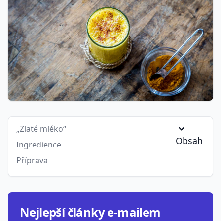
„Zlaté mléko“
Obsah
Ingredience
Příprava
Nejlepší články e-mailem