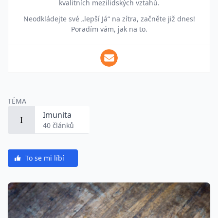
kvalitních mezilidských vztahů.
Neodkládejte své „lepší Já“ na zítra, začněte již dnes!
Poradím vám, jak na to.
TÉMA
Imunita
I
40 článků
To se mi líbí