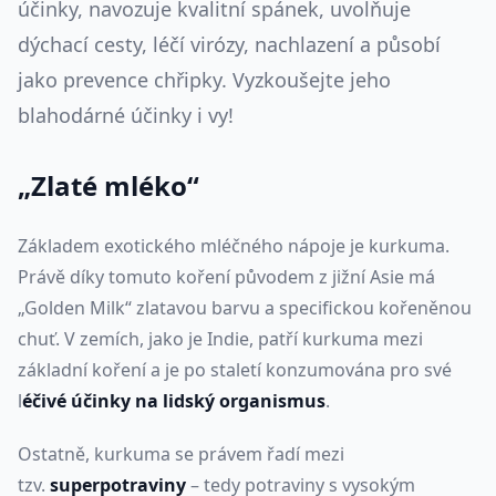
účinky, navozuje kvalitní spánek, uvolňuje
dýchací cesty, léčí virózy, nachlazení a působí
jako prevence chřipky. Vyzkoušejte jeho
blahodárné účinky i vy!
„Zlaté mléko“
Základem exotického mléčného nápoje je kurkuma.
Právě díky tomuto koření původem z jižní Asie má
„Golden Milk“ zlatavou barvu a specifickou kořeněnou
chuť. V zemích, jako je Indie, patří kurkuma mezi
základní koření a je po staletí konzumována pro své
l
éčivé účinky na lidský organismus
.
Ostatně, kurkuma se právem řadí mezi
tzv.
superpotraviny
– tedy potraviny s vysokým