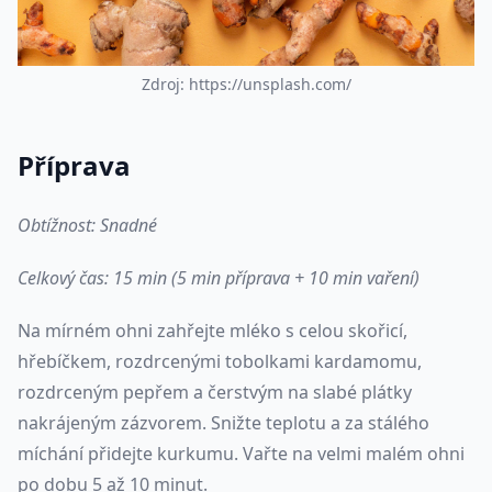
Z
d
r
o
j
:
h
t
t
p
s
:
/
/
u
n
s
p
l
a
s
h
.
c
o
m
/
Příprava
Obtížnost: Snadné
Celkový čas: 15 min (5 min příprava + 10 min vaření)
Na mírném ohni zahřejte mléko s celou skořicí,
hřebíčkem, rozdrcenými tobolkami kardamomu,
rozdrceným pepřem a čerstvým na slabé plátky
nakrájeným zázvorem. Snižte teplotu a za stálého
míchání přidejte kurkumu. Vařte na velmi malém ohni
po dobu 5 až 10 minut.