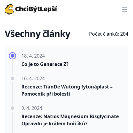
ChciBýtLepší.cz
Všechny články
Počet článků: 204
18. 4. 2024
Co je to Generace Z?
16. 4. 2024
Recenze: TianDe Wutong fytonáplast –
Pomocník při bolesti
9. 4. 2024
Recenze: Natios Magnesium Bisglycinate –
Opravdu je králem hořčíků?