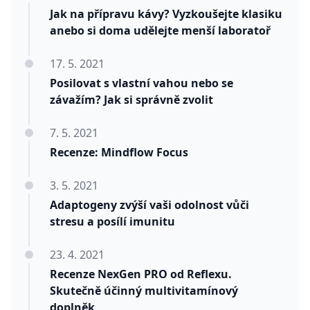
Jak na přípravu kávy? Vyzkoušejte klasiku
anebo si doma udělejte menší laboratoř
17. 5. 2021
Posilovat s vlastní vahou nebo se
závažím? Jak si správně zvolit
7. 5. 2021
Recenze: Mindflow Focus
3. 5. 2021
Adaptogeny zvýší vaši odolnost vůči
stresu a posílí imunitu
23. 4. 2021
Recenze NexGen PRO od Reflexu.
Skutečně účinný multivitamínový
doplněk