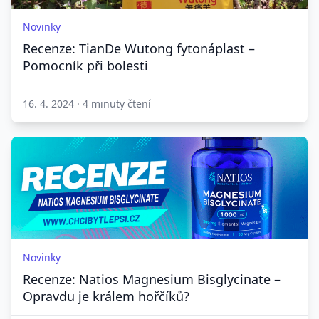
Novinky
Recenze: TianDe Wutong fytonáplast –
Pomocník při bolesti
16. 4. 2024
·
4 minuty čtení
Novinky
Recenze: Natios Magnesium Bisglycinate –
Opravdu je králem hořčíků?