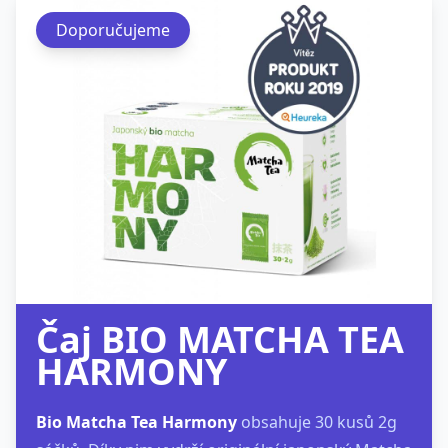
Čaj BIO MATCHA TEA
HARMONY
Bio Matcha Tea Harmony
obsahuje 30 kusů 2g