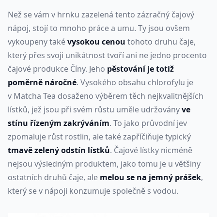
Než se vám v hrnku zazelená tento zázračný čajový
nápoj, stojí to mnoho práce a umu. Ty jsou ovšem
vykoupeny také
vysokou cenou
tohoto druhu čaje,
který přes svoji unikátnost tvoří ani ne jedno procento
čajové produkce Číny. Jeho
pěstování je totiž
poměrně náročné
. Vysokého obsahu chlorofylu je
v Matcha Tea dosaženo výběrem těch nejkvalitnějších
lístků, jež jsou při svém růstu uměle udržovány
ve
stínu řízeným zakrýváním
. To jako průvodní jev
zpomaluje růst rostlin, ale také zapříčiňuje typický
tmavě zelený odstín lístků
. Čajové lístky nicméně
nejsou výsledným produktem, jako tomu je u většiny
ostatních druhů čaje, ale
melou se na jemný prášek
,
který se v nápoji konzumuje společně s vodou.