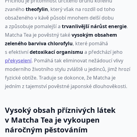
Příčinou je přítomnost určitého druhu kofeinu
zvaného
theofylin
, který však na rozdíl od toho
obsaženého v kávě působí mnohem delší dobu
a způsobuje pomalejší a
trvanlivější nárůst energie
.
Matcha Tea je pověstný také
vysokým obsahem
zeleného barviva chlorofylu
, které pomáhá
s efektivní
detoxikací organismu
a předchází jeho
překyselení
. Pomáhá tak eliminovat nežádoucí vlivy
moderního životního stylu zvláště u jedinců, jimž hrozí
fyzické obtíže. Traduje se dokonce, že Matcha je
jedním z tajemství pověstné japonské dlouhověkosti.
Vysoký obsah příznivých látek
v Matcha Tea je vykoupen
náročným pěstováním