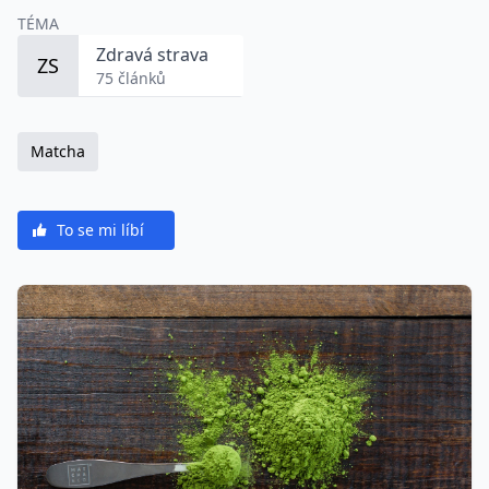
TÉMA
Zdravá strava
ZS
75 článků
Matcha
To se mi líbí