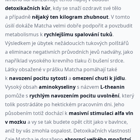
detoxikačních kůr
, kdy se snaží ozdravit své tělo
a případně
nějaký ten kilogram zhubnout
. V tomto
úsilí dokáže Matcha velmi dobře podpořit a povzbudit
metabolismus k
rychlejšímu spalování tuků
.
Výsledkem je úbytek nežádoucích tukových polštářů
a eliminace negativních průvodních jevů nadváhy, jako
například vysokého krevního tlaku či bušení srdce.
Látky obsažené v prášku Matcha pomáhají také
k
navození pocitu sytosti
a
omezení chuti k jídlu
.
Vysoký obsah
aminokyseliny
s názvem
L-theanin
pomůže s
rychlým navozením pocitu uvolnění
, který
tolik postrádáte po hektickém pracovním dni. Jeho
působením totiž dochází k
masivní stimulaci alfa vln
v mozku
a vy se tak budete opět cítit jako v bavlnce,
aniž by vás zmohla ospalost. Detoxikačních vlastností
čaje Matcha je dosaženo
absorpcí velkého množství