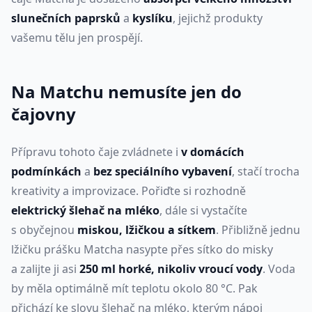
slunečních paprsků
a
kyslíku
, jejichž produkty
vašemu tělu jen prospějí.
Na Matchu nemusíte jen do
čajovny
Přípravu tohoto čaje zvládnete i
v domácích
podmínkách
a
bez speciálního vybavení
, stačí trocha
kreativity a improvizace. Pořiďte si rozhodně
elektrický šlehač na mléko
, dále si vystačíte
s obyčejnou
miskou, lžičkou a sítkem
. Přibližně jednu
lžičku prášku Matcha nasypte přes sítko do misky
a zalijte ji asi
250 ml horké, nikoliv vroucí vody
. Voda
by měla optimálně mít teplotu okolo 80 °C. Pak
přichází ke slovu šlehač na mléko, kterým nápoj