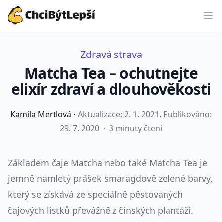
ChciBýtLepší.cz
Zdravá strava
Matcha Tea – ochutnejte
elixír zdraví a dlouhověkosti
·
Kamila Mertlová
Aktualizace:
2. 1. 2021
, Publikováno:
29. 7. 2020
·
3 minuty čtení
Základem čaje Matcha nebo také Matcha Tea je
jemně namletý prášek smaragdově zelené barvy,
který se získává ze speciálně pěstovaných
čajových lístků převážně z čínských plantáží.