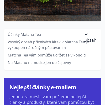
Účinky Matcha Tea
Obsah
Vysoký obsah příznivých látek v Matcha Tea je
vykoupen náročným pěstováním
Matcha Tea vám pomůže udržet se v kondici
Na Matchu nemusíte jen do čajovny
Nejlepší články e-mailem
Jednou za měsíc vám pošleme nejlepší
články a produkty, které vám pomůžou být