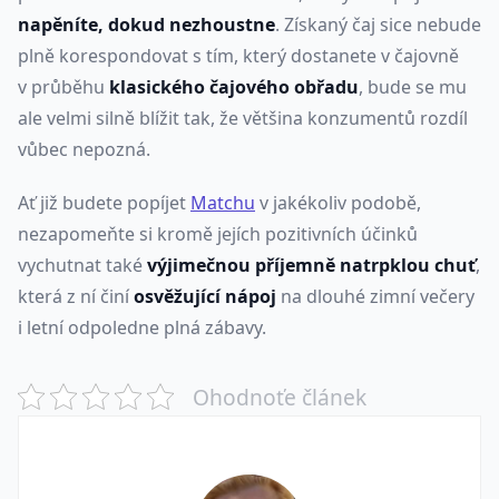
napěníte, dokud nezhoustne
. Získaný čaj sice nebude
plně korespondovat s tím, který dostanete v čajovně
v průběhu
klasického čajového obřadu
, bude se mu
ale velmi silně blížit tak, že většina konzumentů rozdíl
vůbec nepozná.
Ať již budete popíjet
Matchu
v jakékoliv podobě,
nezapomeňte si kromě jejích pozitivních účinků
vychutnat také
výjimečnou příjemně natrpklou chuť
,
která z ní činí
osvěžující nápoj
na dlouhé zimní večery
i letní odpoledne plná zábavy.
Ohodnoťe článek