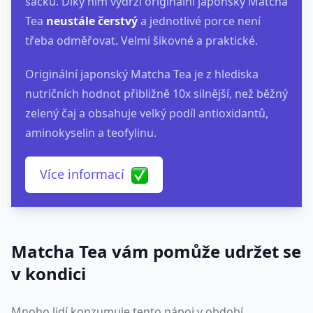
sáčků. Díky nim vydrží originální japonský Matcha
Tea
neustále čerstvý
a jednotlivé porce není
třeba odměřovat. Velmi šikovné a praktické.
Originální japonský Matcha Tea je z hlediska
nutričních hodnot přibližně 10x silnější, než běžný
zelený čaj a obsahuje velký podíl antioxidantů,
aminokyselin a teofylinu.
Více informací
Matcha Tea vám pomůže udržet se
v kondici
Mnoho lidí konzumuje tento nápoj v období