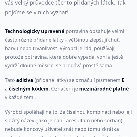
vás velký průvodce těchto přidaných látek. Tak
pojďme se v nich vyznat!
Technologicky upravená
potravina obsahuje velmi
často různé přidané látky – většinou zlepšují chuť,
barvu nebo trvanlivost. Výrobci je rádi používají,
protože potravina, která dobře vypadá, voní a ještě
vydrží dlouhé měsíce, se prodává prostě sama.
Tato
aditiva
(přidané látky) se označují písmenem
E
a
číselným kódem
. Označení je
mezinárodně platné
v každé zemi.
Výrobci spoléhají na to, že číselnou kombinaci nebo její
složitý název (jako je např. acesulfam nebo sorban)
nebude koncový uživatel znát nebo tomu zkrátka