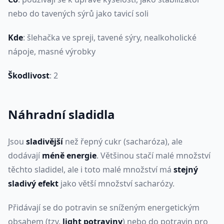
nebo do tavených sýrů jako tavicí soli
Kde
: šlehačka ve spreji, tavené sýry, nealkoholické
nápoje, masné výrobky
Škodlivost
: 2
Náhradní sladidla
Jsou
sladivější
než řepný cukr (sacharóza), ale
dodávají
méně energie
. Většinou stačí malé množství
těchto sladidel, ale i toto malé množství má
stejný
sladivý efekt
jako větší množství sacharózy.
Přidávají se do potravin se sníženým energetickým
obsahem (tzv.
light potraviny
) nebo do potravin pro