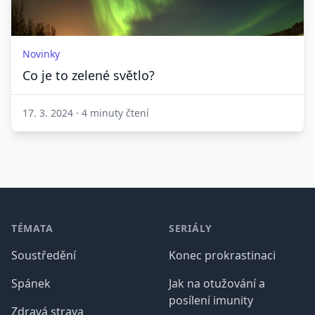
Novinky
Co je to zelené světlo?
17. 3. 2024
·
4 minuty čtení
Patička
TÉMATA
SERIÁLY
Soustředění
Konec prokrastinaci
Spánek
Jak na otužování a
posílení imunity
Zdravá strava