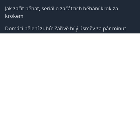
Jak začít běhat, seriál o začátcích běhání krok za
krokem
Domácí bělení zubů: Zářivě bílý úsměv za pár minut
denně!
Jak přestat prokrastinovat? Máme pro vás 10 tipů!
Praktický průvodce, jak se začít otužovat studenou
sprchou
Facebook
© 2020-2026 ChciBýtLepší.cz v 2.0.
-
Kontakt
/
Prohlášení