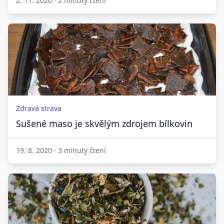
2. 11. 2020
·
2 minuty čtení
Zdravá strava
Sušené maso je skvělým zdrojem bílkovin
19. 8. 2020
·
3 minuty čtení