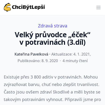
ChciBýtLepší.cz
Zdravá strava
Velký průvodce „éček“
v potravinách (3.díl)
·
Kateřina Pavelková
Aktualizace:
4. 1. 2021
,
Publikováno: 8. 9. 2020
·
4 minuty čtení
Existuje přes 3 800 aditiv v potravinách. Mohou
zvýrazňovat barvu, chuť nebo zlepšit trvanlivost.
Často jsou ovšem zdraví škodlivé a měli byste se
takovým potravinám vyhnout. Připravili jsme pro