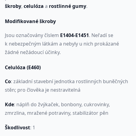
škroby
,
celulóza
a
rostlinné gumy
.
Modifikované škroby
Jsou označovány číslem
E1404-E1451
. Neřadí se
k nebezpečným látkám a nebyly u nich prokázané
žádné nežádoucí účinky.
Celulóza (E460)
Co
: základní stavební jednotka rostlinných buněčných
stěn; pro člověka je nestravitelná
Kde
: náplň do žvýkaček, bonbony, cukrovinky,
zmrzlina, mražené potraviny, stabilizátor pěn
Škodlivost
: 1