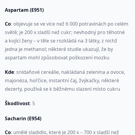
Aspartam
(E951)
Co
: objevuje se ve více než 6 000 potravinách po celém
světě; je 200 x sladší než cukr; nevhodný pro těhotné
a kojící ženy – v těle se rozkládá na 3 látky, z nichž
jedna je methanol; některé studie ukazují, že by
aspartam mohl způsobovat poškození mozku
Kde
: snídaňové cereálie, nakládaná zelenina a ovoce,
majonéza, hořčice, instantní čaj, žvýkačky, některé
dezerty, používá se k běžnému slazení místo cukru
Škodlivost
: 5
Sacharin
(E954)
Co
: umělé sladidlo, které je 200 x – 700 x sladší než