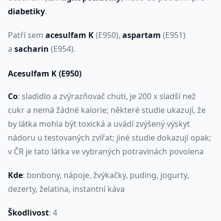
diabetiky
.
Patří sem
acesulfam K
(E950),
aspartam
(E951)
a
sacharin
(E954).
Acesulfam K
(E950)
Co
: sladidlo a zvýrazňovač chuti, je 200 x sladší než
cukr a nemá žádné kalorie; některé studie ukazují, že
by látka mohla být toxická a uvádí zvýšený výskyt
nádoru u testovaných zvířat; jiné studie dokazují opak;
v ČR je tato látka ve vybraných potravinách povolena
Kde
: bonbony, nápoje, žvýkačky, puding, jogurty,
dezerty, želatina, instantní káva
Škodlivost
: 4