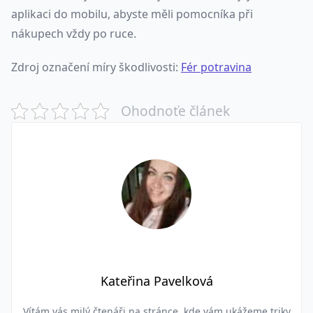
aplikaci do mobilu, abyste měli pomocníka při
nákupech vždy po ruce.
Zdroj označení míry škodlivosti:
Fér potravina
Ohodnoťe článek
Kateřina Pavelková
Vítám vás milý čtenáři na stránce, kde vám ukážeme triky