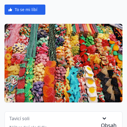
To se mi líbí
Tavicí soli
Obsah