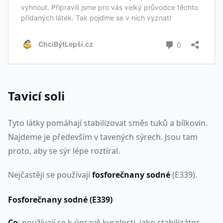
Tavicí soli
Tyto látky pomáhají stabilizovat směs tuků a bílkovin.
Najdeme je především v tavených sýrech. Jsou tam
proto, aby se sýr lépe roztíral.
Nejčastěji se používají
fosforečnany
sodné
(E339).
Fosforečnany sodné (E339)
Co
: používají se k úpravě kyselosti, jako stabilizátor