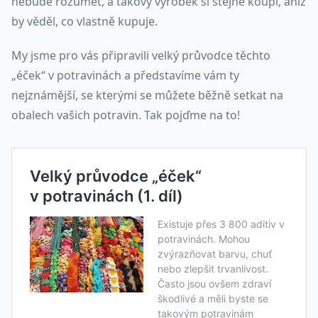
nebude rozumět, a takový výrobek si stejně koupí, aniž
by věděl, co vlastně kupuje.
My jsme pro vás připravili velký průvodce těchto
„éček“ v potravinách a představíme vám ty
nejznámější, se kterými se můžete běžně setkat na
obalech vašich potravin. Tak pojďme na to!