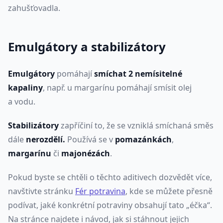
zahušťovadla.
Emulgátory a stabilizátory
Emulgátory
pomáhají
smíchat 2 nemísitelné
kapaliny
, např. u margarínu pomáhají smísit olej
a vodu.
Stabilizátory
zapříčiní to, že se vzniklá smíchaná směs
dále
nerozdělí.
Používá se v
pomazánkách
,
margarínu
či
majonézách
.
Pokud byste se chtěli o těchto aditivech dozvědět více,
navštivte stránku
Fér potravina
, kde se můžete přesně
podívat, jaké konkrétní potraviny obsahují tato „éčka“.
Na stránce najdete i návod, jak si stáhnout jejich