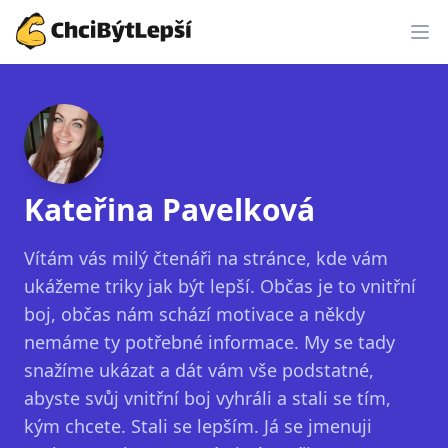
ChciBýtLepší.cz
Kateřina Pavelková
Vítám vás milý čtenáři na stránce, kde vám
ukážeme triky jak být lepší. Občas je to vnitřní
boj, občas nám schází motivace a někdy
nemáme ty potřebné informace. My se tady
snažíme ukázat a dát vám vše podstatné,
abyste svůj vnitřní boj vyhráli a stali se tím,
kým chcete. Stali se lepším. Já se jmenuji