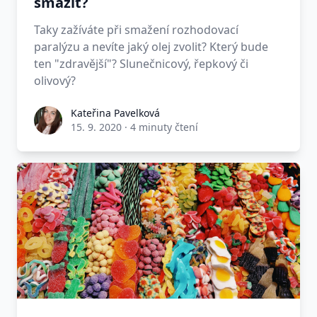
smažit?
Taky zažíváte při smažení rozhodovací
paralýzu a nevíte jaký olej zvolit? Který bude
ten "zdravější"? Slunečnicový, řepkový či
olivový?
Kateřina Pavelková
15. 9. 2020
·
4 minuty čtení