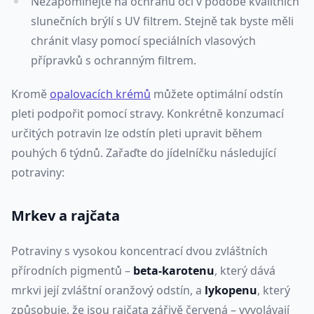
Nezapomínejte na ochranu očí v podobě kvalitních
slunečních brýlí s UV filtrem. Stejně tak byste měli
chránit vlasy pomocí speciálních vlasových
přípravků s ochranným filtrem.
Kromě
opalovacích krémů
můžete optimální odstín
pleti podpořit pomocí stravy. Konkrétně konzumací
určitých potravin lze odstín pleti upravit během
pouhých 6 týdnů. Zařaďte do jídelníčku následující
potraviny:
Mrkev a rajčata
Potraviny s vysokou koncentrací dvou zvláštních
přírodních pigmentů –
beta-karotenu
, který dává
mrkvi její zvláštní oranžový odstín, a
lykopenu
, který
způsobuje, že jsou rajčata zářivě červená – vyvolávají