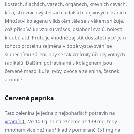
kostech, šlachách, vazech, orgánech, krevních cévách,
kůži, střevních výstelkách a dalších pojivových tkáních.
Množství kolagenu v lidském těle se s věkem snižuje,
což přispívá ke vzniku vrásek, oslabení svalů, bolesti
kloubů atd. Proto je vhodné zajistit dostatečný příjem
tohoto proteinu zejména v době vystavování se
slunečnímu záření, aby se tak zmírnily účinky volných
radikálů. Dalšími potravinami s kolagenem jsou
červené maso, kuře, ryby, ovoce a zelenina, česnek
a cibule.
Červená paprika
Tato zelenina je jedna z nejbohatších potravin na
vitamín C
. Ve 100 g ho nalezneme až 139 mg, tedy
mnohem více než například v pomeranči (51 mg na