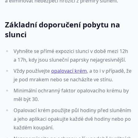
a eliminovat nebezpečí hrozící z přemíry slunění.
Základní doporučení pobytu na
slunci
Vyhněte se přímé expozici slunci v době mezi 12h
a 17h, kdy jsou sluneční paprsky nejagresivnější.
Vždy používejte
opalovací krém
, a to i v případě, že
je pod mrakem nebo se nacházíte ve stínu.
Minimální ochranný faktor opalovacího krému by
měl být 30.
Opalovací krém použijte půl hodiny před sluněním
a jeho aplikaci opakujte každé dvě hodiny nebo po
každém koupání.