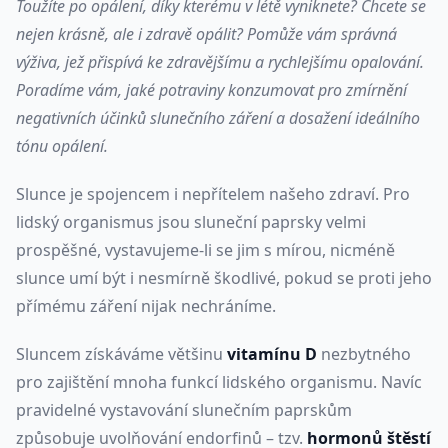
Toužíte po opálení, díky kterému v létě vyniknete? Chcete se
nejen krásně, ale i zdravě opálit? Pomůže vám správná
výživa, jež přispívá ke zdravějšímu a rychlejšímu opalování.
Poradíme vám, jaké potraviny konzumovat pro zmírnění
negativních účinků slunečního záření a dosažení ideálního
tónu opálení.
Slunce je spojencem i nepřítelem našeho zdraví. Pro
lidský organismus jsou sluneční paprsky velmi
prospěšné, vystavujeme-li se jim s mírou, nicméně
slunce umí být i nesmírně škodlivé, pokud se proti jeho
přímému záření nijak nechráníme.
Sluncem získáváme většinu
vitamínu D
nezbytného
pro zajištění mnoha funkcí lidského organismu. Navíc
pravidelné vystavování slunečním paprskům
způsobuje uvolňování endorfinů – tzv.
hormonů štěstí