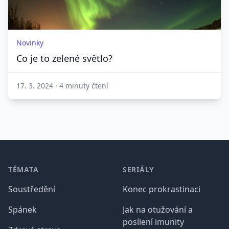
Novinky
Co je to zelené světlo?
17. 3. 2024
·
4 minuty čtení
Patička
TÉMATA
SERIÁLY
Soustředění
Konec prokrastinaci
Spánek
Jak na otužování a
posílení imunity