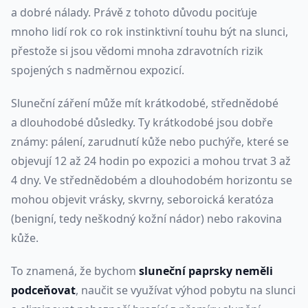
a dobré nálady. Právě z tohoto důvodu pociťuje
mnoho lidí rok co rok instinktivní touhu být na slunci,
přestože si jsou vědomi mnoha zdravotních rizik
spojených s nadměrnou expozicí.
Sluneční záření může mít krátkodobé, střednědobé
a dlouhodobé důsledky. Ty krátkodobé jsou dobře
známy: pálení, zarudnutí kůže nebo puchýře, které se
objevují 12 až 24 hodin po expozici a mohou trvat 3 až
4 dny. Ve střednědobém a dlouhodobém horizontu se
mohou objevit vrásky, skvrny, seboroická keratóza
(benigní, tedy neškodný kožní nádor) nebo rakovina
kůže.
To znamená, že bychom
sluneční paprsky neměli
podceňovat
, naučit se využívat výhod pobytu na slunci