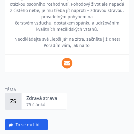
otázkou osobního rozhodnutí. Pohodový život ale nepadá
z čistého nebe, je mu třeba jít naproti – zdravou stravou,
pravidelným pohybem na
čerstvém vzduchu, dostatkem spánku a udržováním
kvalitních mezilidských vztahů.
Neodkládejte své „lepší Já“ na zítra, začněte již dnes!
Poradím vám, jak na to.
TÉMA
Zdravá strava
ZS
75 článků
To se mi líbí