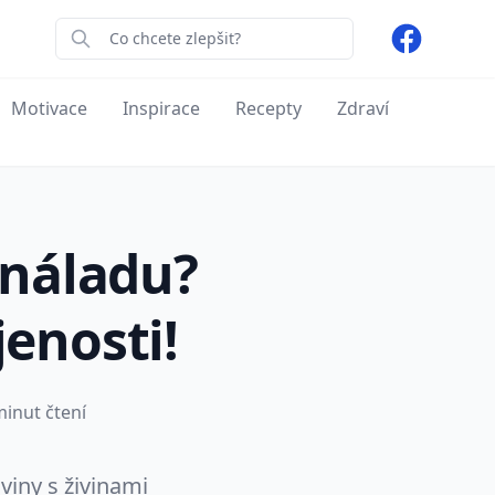
Facebook
Motivace
Inspirace
Recepty
Zdraví
 náladu?
jenosti!
inut čtení
aviny s živinami