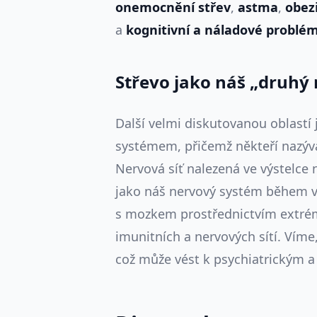
onemocnění střev
,
astma
,
obez
a
kognitivní a náladové problé
Střevo jako náš „druhý
Další velmi diskutovanou oblastí
systémem, přičemž někteří nazýv
Nervová síť nalezená ve výstelce
jako náš nervový systém během v
s mozkem prostřednictvím extrém
imunitních a nervových sítí. Víme,
což může vést k psychiatrickým 