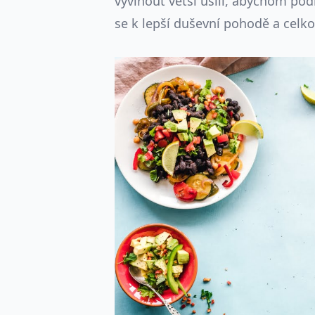
vyvinout větší úsilí, abychom podl
se k lepší duševní pohodě a celk