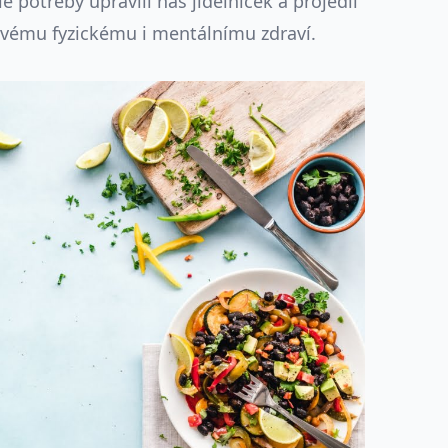
e potřeby upravili náš jídelníček a projedli
ovému fyzickému i mentálnímu zdraví.