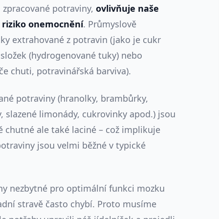
a zpracované potraviny,
ovlivňuje naše
 riziko onemocnění
. Průmyslově
ky extrahované z potravin (jako je cukr
h složek (hydrogenované tuky) nebo
e chuti, potravinářská barviva).
ované potraviny (hranolky, brambůrky,
, slazené limonády, cukrovinky apod.) jsou
chutné ale také laciné – což implikuje
potraviny jsou velmi běžné v typické
ny nezbytné pro optimální funkci mozku
padní stravě často chybí. Proto musíme