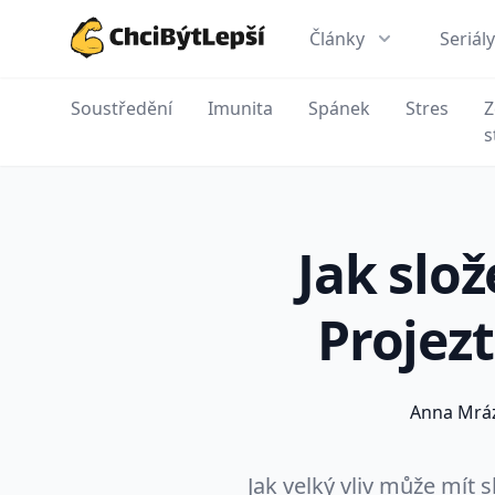
Články
Seriály
ChciBýtLepší.cz
Soustředění
Imunita
Spánek
Stres
Z
s
Jak slo
Projezt
Anna Mrá
Jak velký vliv může mít s