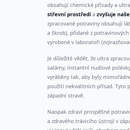
obsahují chemické přísady a ultr
střevní prostředí
a
zvyšuje naše
zpracované potraviny obsahují lát
a škrob), přidané z potravinovýc
vyrobené v laboratoři (zvýrazňovač
Je důležité vědět, že ultra zprac
salámy, instantní nudlové polévky
vyráběny tak, aby byly mimořádně 
použití nekvalitních přísad. Tyto 
západní stravě.
Naopak zdraví prospěšné potravi
a zdravého trávicího ústrojí v zá