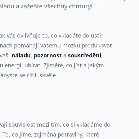
áladu a zažeňte všechny chmury!
ak vás ovlivňuje to, co vkládáte do úst?
avinách pomáhají vašemu mozku produkovat
 vaši
náladu
,
pozornost
a
soustředění
,
nergii ubírat. Zjistěte, co jíst a jakým
byste se cítili skvěle.
vají souvislost mezi tím, co si vkládáme do
. To, co jíme, zejména potraviny, které