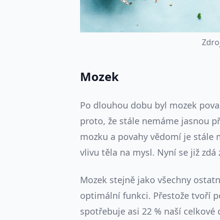
Z
d
r
o
Mozek
Po dlouhou dobu byl mozek považo
proto, že stále nemáme jasnou př
mozku a povahy vědomí je stále 
vlivu těla na mysl. Nyní se již zdá 
Mozek stejně jako všechny ostatn
optimální funkci. Přestože tvoří 
spotřebuje asi 22 % naší celkové 