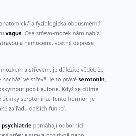
 anatomická a fyziologická obousměrná
vu
vagus
. Osa střevo-mozek nám nabízí
 stravou a nemocemi, včetně deprese
mozkem a střevem, je důležité vědět, že
nachází ve střevě. Je to právě
serotonin
,
oskytnout pocit euforie. Když se cítíme
ě účinky serotoninu. Tento hormon je
ké za řadu dalších funkcí.
 psychiatrie
pomáhají odborníci
aví střev a strava pozitivně nebo