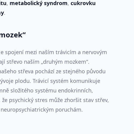
itu
,
metabolický syndrom
,
cukrovku
my
.
 mozek“
 je spojení mezi naším trávicím a nervovým
ají střevo naším „druhým mozkem“.
 našeho střeva pochází ze stejného původu
ývoje plodu. Trávicí systém komunikuje
ně složitého systému endokrinních,
 že psychický stres může zhoršit stav střev,
a neuropsychiatrickým poruchám.