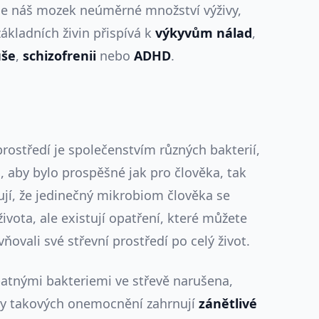
uje náš mozek neúměrné množství výživy,
ákladních živin přispívá k
výkyvům nálad
,
uše
,
schizofrenii
nebo
ADHD
.
rostředí je společenstvím různých bakterií,
i, aby bylo prospěšné jak pro člověka, tak
ují, že jedinečný mikrobiom člověka se
ivota, ale existují opatření, které můžete
ňovali své střevní prostředí po celý život.
patnými bakteriemi ve střevě narušena,
dy takových onemocnění zahrnují
zánětlivé