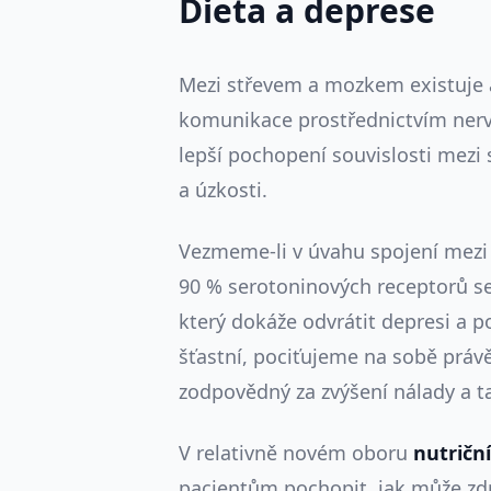
Dieta a deprese
Mezi střevem a mozkem existuje
komunikace prostřednictvím ner
lepší pochopení souvislosti mezi
a úzkosti.
Vezmeme-li v úvahu spojení mezi 
90 % serotoninových receptorů se 
který dokáže odvrátit depresi a p
šťastní, pociťujeme na sobě práv
zodpovědný za zvýšení nálady a ta
V relativně novém oboru
nutriční
pacientům pochopit, jak může zdr