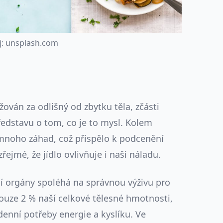
j
:
u
n
s
p
l
a
s
h
.
c
o
m
ván za odlišný od zbytku těla, zčásti
edstavu o tom, co je to mysl. Kolem
mnoho záhad, což přispělo k podcenění
zřejmé, že jídlo ovlivňuje i naši náladu.
í orgány spoléhá na správnou výživu pro
pouze 2 % naší celkové tělesné hmotnosti,
denní potřeby energie a kyslíku. Ve