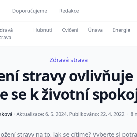
Doporučujeme
Redakce
dravá
Hubnutí
Cvičení
Únava
Energie
trava
Zdravá strava
žení stravy ovlivňuje
e se k životní spoko
·
zková
Aktualizace:
6. 5. 2024
, Publikováno: 22. 4. 2022
·
8 m
ložení stravy na to, jak se cítíme? Vyberte si potr