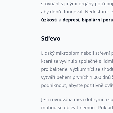
srovnání s jinými orgány potřeb
aby dobře fungoval. Nedostatek z
úzkosti
a
depresi
,
bipolární por
Střevo
Lidský mikrobiom neboli střevní p
které se vyvinulo společně s lidm
pro bakterie. Výzkumníci se shod
vytváří během prvních 1 000 dnů ž
podniknout, abyste pozitivně ovliv
Je-li rovnováha mezi dobrými a š
mohou se objevit nemoci. Příkla