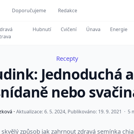
Doporučujeme
Redakce
dravá
Hubnutí
Cvičení
Únava
Energie
trava
Recepty
udink: Jednoduchá a
snídaně nebo svačin
·
zková
Aktualizace:
6. 5. 2024
, Publikováno: 19. 9. 2021
·
5 m
 skvělý způsob jak zahrnout zdravá semínka chia 