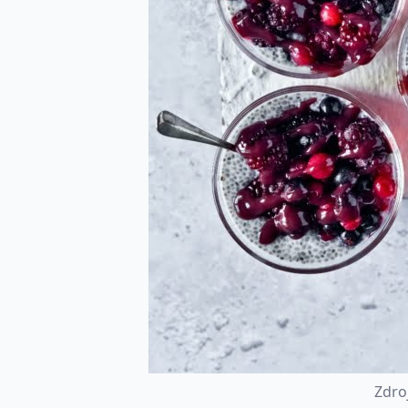
Z
d
r
o