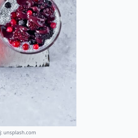
j
:
u
n
s
p
l
a
s
h
.
c
o
m