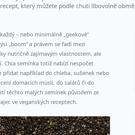
recept, který můžete podle chuti libovolně obmě
každý – nebo minimálně „geekové“
jakýsi „boom“ a právem se řadí mezi
íky nutričně zajímavým vlastnostem, ale
i. Chia semínka totiž nabízí nespočet
je přidat například do chleba, sušenek nebo
acení domácích müsli, do salátů či do
žití těchto malých semínek původem ze
vajec ve veganských receptech.