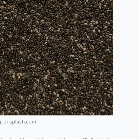
j
:
u
n
s
p
l
a
s
h
.
c
o
m