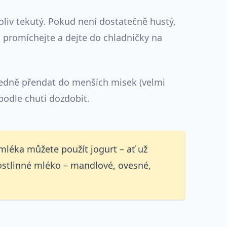
oliv tekutý. Pokud není dostatečně hustý,
k, promíchejte a dejte do chladničky na
ledně přendat do menších misek (velmi
podle chuti dozdobit.
mléka můžete použít jogurt – ať už
 rostlinné mléko – mandlové, ovesné,