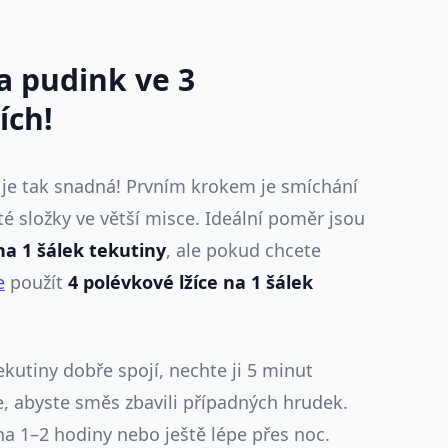
a pudink ve 3
ích!
 je tak snadná! Prvním krokem je smíchání
té složky ve větší misce. Ideální poměr jsou
na 1 šálek tekutiny
, ale pokud chcete
e
použít
4 polévkové lžíce na 1 šálek
kutiny dobře spojí, nechte ji 5 minut
e, abyste směs zbavili případných hrudek.
na 1–2 hodiny nebo ještě lépe přes noc.