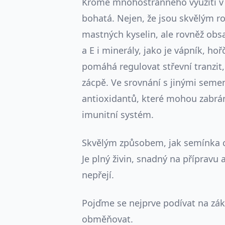
Kromě mnohostranného využití v 
bohatá. Nejen, že jsou skvělým 
mastných kyselin, ale rovněž obsa
a E i minerály, jako je vápník, ho
pomáhá regulovat střevní tranzit, 
zácpě. Ve srovnání s jinými seme
antioxidantů, které mohou zabráni
imunitní systém.
Skvělým způsobem, jak semínka ch
Je plný živin, snadný na příprav
nepřejí.
Pojďme se nejprve podívat na zákl
obměňovat.