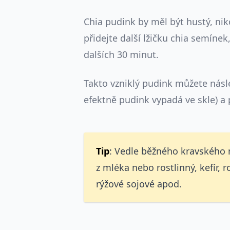
Chia pudink by měl být hustý, nik
přidejte další lžičku chia semíne
dalších 30 minut.
Takto vzniklý pudink můžete nás
efektně pudink vypadá ve skle) a 
Tip
: Vedle běžného kravského 
z mléka nebo rostlinný, kefír,
rýžové sojové apod.