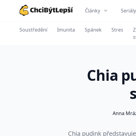
Články
Seriály
ChciBýtLepší.cz
Soustředění
Imunita
Spánek
Stres
Z
s
Chia p
Anna Mrá
Chia pudink představuje