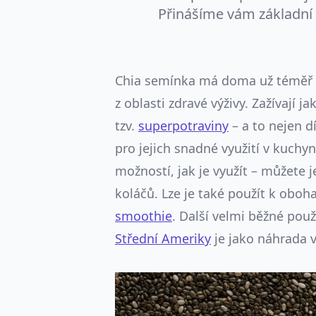
Přinášíme vám základní 
Chia semínka má doma už téměř 
z oblasti zdravé výživy. Zažívají 
tzv.
superpotraviny
– a to nejen d
pro jejich snadné využití v kuchyn
možností, jak je využít – můžete 
koláčů. Lze je také použít k oboh
smoothie
. Další velmi běžné pou
Střední Ameriky
je jako náhrada 