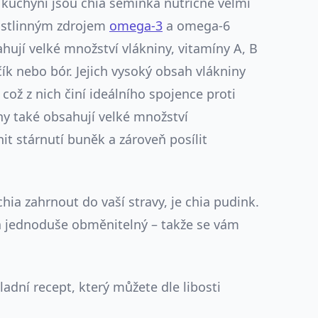
kuchyni jsou chia semínka nutričně velmi
rostlinným zdrojem
omega-3
a omega-6
hují velké množství vlákniny, vitamíny A, B
řčík nebo bór. Jejich vysoký obsah vlákniny
což z nich činí ideálního spojence proti
ny také obsahují velké množství
t stárnutí buněk a zároveň posílit
ia zahrnout do vaší stravy, je chia pudink.
u a jednoduše obměnitelný – takže se vám
adní recept, který můžete dle libosti