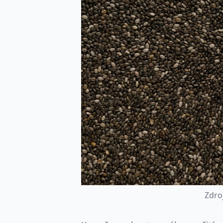
Z
d
r
o