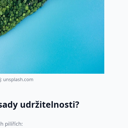
j
:
u
n
s
p
l
a
s
h
.
c
o
m
sady udržitelnosti?
h pilířích: