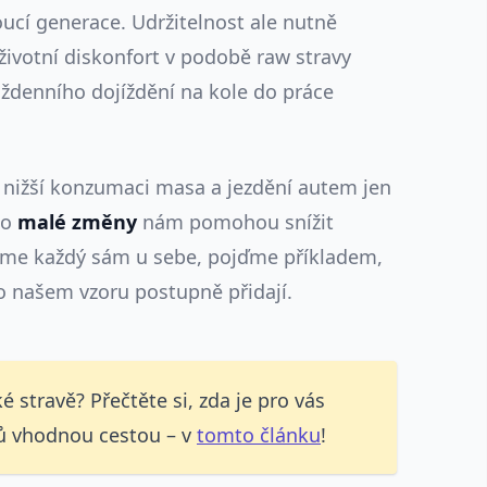
ucí generace. Udržitelnost ale nutně
ivotní diskonfort v podobě raw stravy
aždenního dojíždění na kole do práce
 nižší konzumaci masa a jezdění autem jen
to
malé
změny
nám pomohou snížit
něme každý sám u sebe, pojďme příkladem,
po našem vzoru postupně přidají.
 stravě? Přečtěte si, zda je pro vás
tů vhodnou cestou – v
tomto článku
!