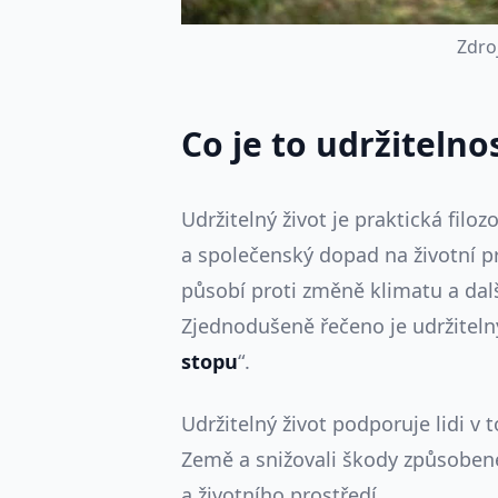
Z
d
r
o
Co je to udržitelno
Udržitelný život je praktická filozo
a společenský dopad na životní pr
působí proti změně klimatu a dal
Zjednodušeně řečeno je udržitelný
stopu
“.
Udržitelný život podporuje lidi v 
Země a snižovali škody způsobe
a životního prostředí.