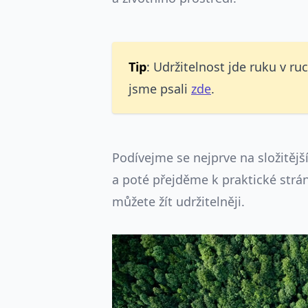
Tip
: Udržitelnost jde ruku v ru
jsme psali
zde
.
Podívejme se nejprve na složitější
a poté přejděme k praktické strán
můžete žít udržitelněji.