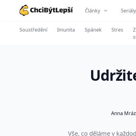
Články
Seriály
ChciBýtLepší.cz
Soustředění
Imunita
Spánek
Stres
Z
s
Udržit
Anna Mráz
Vše, co děláme v každod