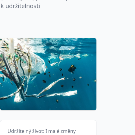
k udržitelnosti
Udržitelný život: I malé změny