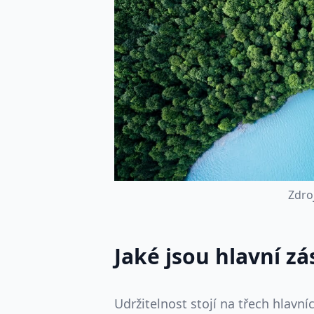
Z
d
r
o
Jaké jsou hlavní zá
Udržitelnost stojí na třech hlavníc