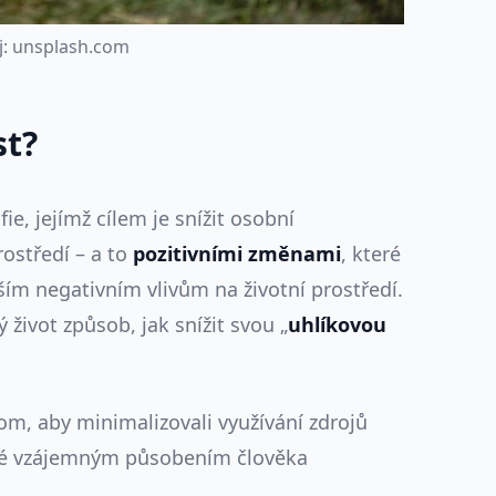
j
:
u
n
s
p
l
a
s
h
.
c
o
m
st?
fie, jejímž cílem je snížit osobní
ostředí – a to
pozitivními
změnami
, které
ším negativním vlivům na životní prostředí.
 život způsob, jak snížit svou „
uhlíkovou
tom, aby minimalizovali využívání zdrojů
né vzájemným působením člověka