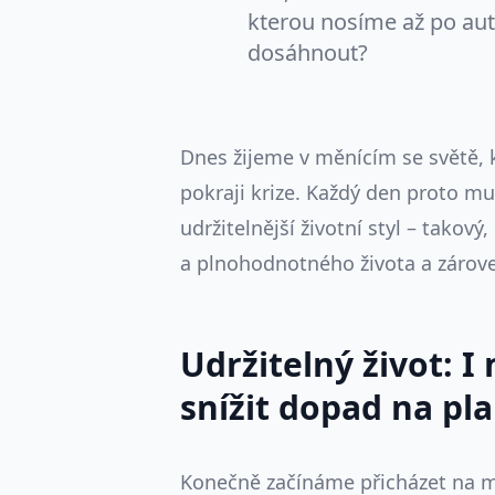
kterou nosíme až po auto
dosáhnout?
Dnes žijeme v měnícím se světě, k
pokraji krize. Každý den proto m
udržitelnější životní styl – takov
a plnohodnotného života a zárove
Udržitelný život:
snížit dopad na pl
Konečně začínáme přicházet na my