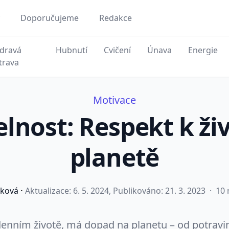
Doporučujeme
Redakce
dravá
Hubnutí
Cvičení
Únava
Energie
trava
Motivace
elnost: Respekt k ži
planetě
·
ková
Aktualizace:
6. 5. 2024
, Publikováno: 21. 3. 2023
·
10 
enním životě, má dopad na planetu – od potravin