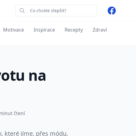
Facebook
Motivace
Inspirace
Recepty
Zdraví
votu na
minut čtení
, které jíme, přes módu,