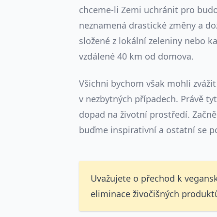
chceme-li Zemi uchránit pro budo
neznamená drastické změny a dož
složené z lokální zeleniny nebo k
vzdálené 40 km od domova.
Všichni bychom však mohli zvážit
v nezbytných případech. Právě ty
dopad na životní prostředí. Zač
buďme inspirativní a ostatní se 
Uvažujete o přechod k veganské
eliminace živočišných produk