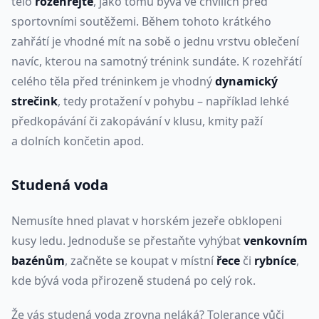
tělo
rozehřejte
, jako tomu bývá ve chvílích před
sportovními soutěžemi. Během tohoto krátkého
zahřátí je vhodné mít na sobě o jednu vrstvu oblečení
navíc, kterou na samotný trénink sundáte. K rozehřátí
celého těla před tréninkem je vhodný
dynamický
strečink
, tedy protažení v pohybu – například lehké
předkopávání či zakopávání v klusu, kmity paží
a dolních končetin apod.
Studená voda
Nemusíte hned plavat v horském jezeře obklopeni
kusy ledu. Jednoduše se přestaňte vyhýbat
venkovním
bazénům
, začněte se koupat v místní
řece
či
rybníce
,
kde bývá voda přirozeně studená po celý rok.
Že vás studená voda zrovna neláká? Tolerance vůči