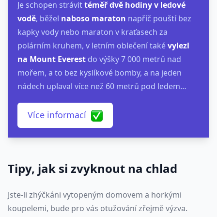
Je schopen strávit
téměř dvě hodiny v ledové
vodě
, běžel
naboso maraton
napříč pouští bez
kapky vody nebo maraton v kraťasech za
polárním kruhem, v letním oblečení také
vylezl
na Mount Everest
do výšky 7 000 metrů nad
mořem, a to bez kyslíkové bomby, a na jeden
nádech uplaval více než 60 metrů pod ledem…
Více informací
Tipy, jak si zvyknout na chlad
Jste-li zhýčkáni vytopeným domovem a horkými
koupelemi, bude pro vás otužování zřejmě výzva.