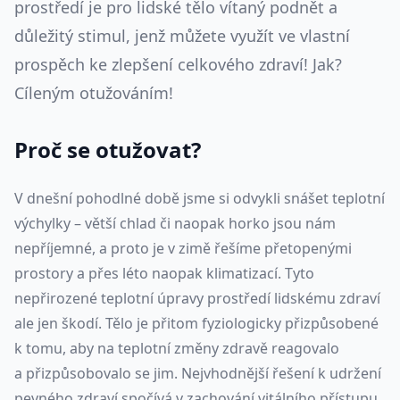
prostředí je pro lidské tělo vítaný podnět a
důležitý stimul, jenž můžete využít ve vlastní
prospěch ke zlepšení celkového zdraví! Jak?
Cíleným otužováním!
Proč se otužovat?
V dnešní pohodlné době jsme si odvykli snášet teplotní
výchylky – větší chlad či naopak horko jsou nám
nepříjemné, a proto je v zimě řešíme přetopenými
prostory a přes léto naopak klimatizací. Tyto
nepřirozené teplotní úpravy prostředí lidskému zdraví
ale jen škodí. Tělo je přitom fyziologicky přizpůsobené
k tomu, aby na teplotní změny zdravě reagovalo
a přizpůsobovalo se jim. Nejvhodnější řešení k udržení
pevného zdraví spočívá v zachování vitálního přístupu