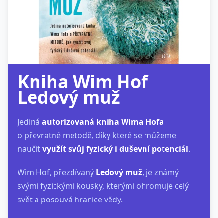
Kniha Wim Hof
Ledový muž
Jediná
autorizovaná kniha Wima Hofa
o převratné metodě, díky které se můžeme
naučit
využít svůj fyzický i duševní potenciál
.
Wim Hof, přezdívaný
Ledový muž
, je známý
svými fyzickými kousky, kterými ohromuje celý
svět a posouvá hranice vědy.