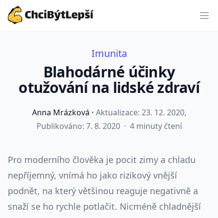
ChciBýtLepší.cz
Imunita
Blahodárné účinky
otužování na lidské zdraví
·
Anna Mrázková
Aktualizace:
23. 12. 2020
,
Publikováno: 7. 8. 2020
·
4 minuty čtení
Pro moderního člověka je pocit zimy a chladu
nepříjemný, vnímá ho jako rizikový vnější
podnět, na který většinou reaguje negativně a
snaží se ho rychle potlačit. Nicméně chladnější