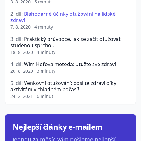
3. 8. 2020
·
5 minut
2. díl:
Blahodárné účinky otužování na lidské
zdraví
7. 8. 2020
·
4 minuty
3. díl:
Praktický průvodce, jak se začít otužovat
studenou sprchou
18. 8. 2020
·
4 minuty
4. díl:
Wim Hofova metoda: utužte své zdraví
20. 8. 2020
·
3 minuty
5. díl:
Venkovní otužování: posilte zdraví díky
aktivitám v chladném počasí!
24. 2. 2021
·
6 minut
Nejlepší články e-mailem
Jednou za měsíc vám pošleme nejlepší