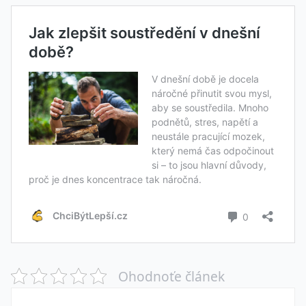
Ohodnoťe článek