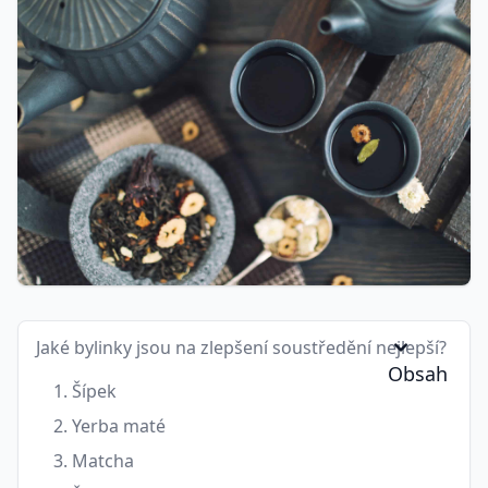
Jaké bylinky jsou na zlepšení soustředění nejlepší?
Obsah
1. Šípek
2. Yerba maté
3. Matcha