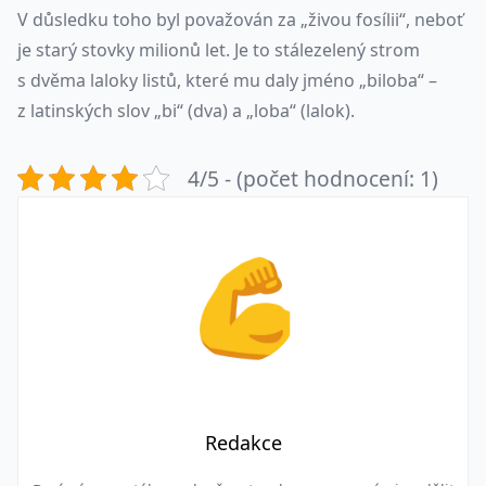
V důsledku toho byl považován za „živou fosílii“, neboť
je starý stovky milionů let. Je to stálezelený strom
s dvěma laloky listů, které mu daly jméno „biloba“ –
z latinských slov „bi“ (dva) a „loba“ (lalok).
4/5 - (počet hodnocení: 1)
Redakce