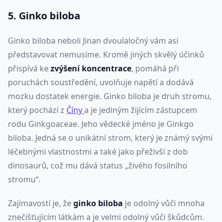
5. Ginko biloba
Ginko biloba neboli Jinan dvoulaločný vám asi
představovat nemusíme. Kromě jiných skvělý účinků
přispívá ke
zvýšení koncentrace
, pomáhá při
poruchách soustředění, uvolňuje napětí a dodává
mozku dostatek energie. Ginko biloba je druh stromu,
který pochází z
Číny
a je jediným žijícím zástupcem
rodu Ginkgoaceae. Jeho vědecké jméno je Ginkgo
biloba. Jedná se o unikátní strom, který je známý svými
léčebnými vlastnostmi a také jako přeživší z dob
dinosaurů, což mu dává status „živého fosilního
stromu“.
Zajímavostí je, že
ginko biloba
je odolný vůči mnoha
znečišťujícím látkám a je velmi odolný vůči škůdcům.