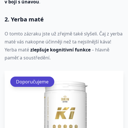
v boji s únavou
.
2. Yerba maté
O tomto zázraku jste už zřejmě také slyšeli. Čaj z yerba
maté vás nakopne účinněji než ta nejsilnější káva!
Yerba maté
zlepšuje kognitivní funkce
– hlavně
paměť a soustředění.