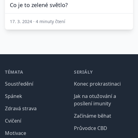
Co je to zelené světlo?
17. 3. 2024
·
4 minuty čtení
Patička
TÉMATA
SERIÁLY
Soustředění
Konec prokrastinaci
Spánek
Jak na otužování a
posílení imunity
Zdravá strava
Začínáme běhat
Cvičení
Průvodce CBD
Motivace