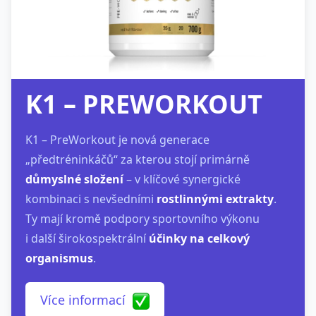
K1 – PREWORKOUT
K1 – PreWorkout je nová generace
„předtréninkáčů“ za kterou stojí primárně
důmyslné složení
– v klíčové synergické
kombinaci s nevšedními
rostlinnými extrakty
.
Ty mají kromě podpory sportovního výkonu
i další širokospektrální
účinky na celkový
organismus
.
Více informací