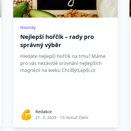
Novinky
Nejlepší hořčík – rady pro
správný výběr
Hledáte nejlepší hořčík na trhu? Máme
pro vás nezávislé srovnání nejlepších
magnézií na webu ChciBýtLepší.cz
Redakce
21. 3. 2023
·
13 minut čtení