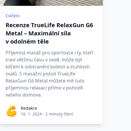
Cvičení
Recenze TrueLife RelaxGun G6
Metal – Maximální síla
v odolném těle
Příjemná masáž pro sportovce i ty, kteří
tráví většinu času v sedě, může být
klíčem k odstranění bolesti a ztuhlosti
svalů. S masážní pistolí TrueLife
RelaxGun G6 Metal můžete mít tuto
příjemnou relaxaci přímo v pohodlí
vašeho domova.
Redakce
16. 1. 2024
·
2 minuty čtení