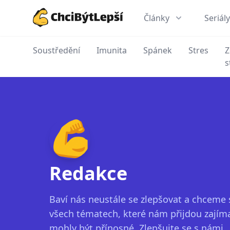
Články
Seriály
ChciBýtLepší.cz
Soustředění
Imunita
Spánek
Stres
Z
s
Redakce
Baví nás neustále se zlepšovat a chceme 
všech tématech, které nám přijdou zajíma
mohly být přínosné. Zlepšujte se s námi.