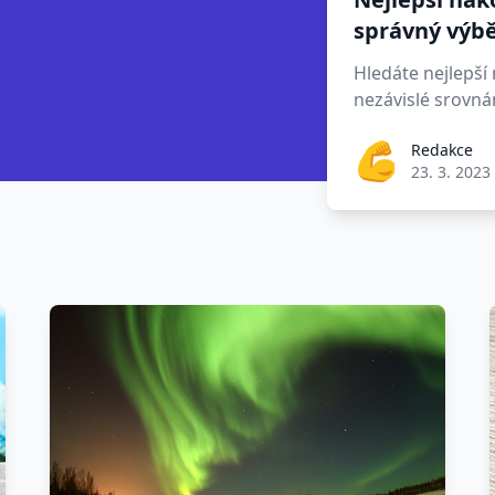
správný výb
Hledáte nejlepší
nezávislé srovná
Redakce
23. 3. 2023