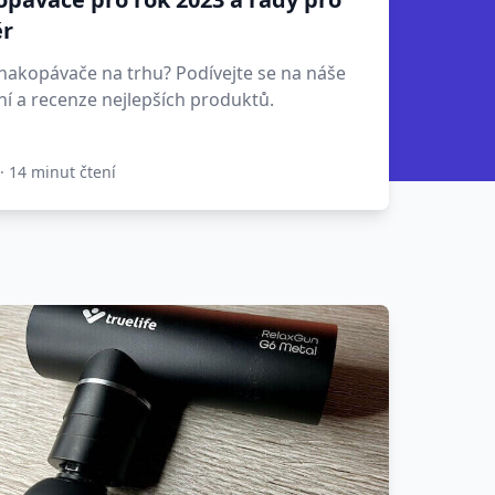
ěr
 nakopávače na trhu? Podívejte se na náše
ní a recenze nejlepších produktů.
·
14 minut čtení