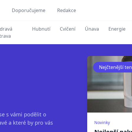
Doporučujeme
Redakce
dravá
Hubnutí
Cvičení
Únava
Energie
trava
Nejčtenější te
se s vámi podělit o
vé a které by pro vás
Novinky
Nejlepší nak