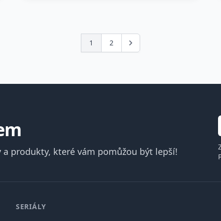
1
2
Další
lem
 a produkty, které vám pomůžou být lepší!
SERIÁLY