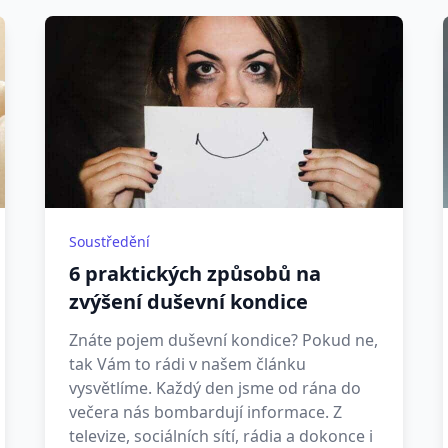
Soustředění
6 praktických způsobů na
zvýšení duševní kondice
Znáte pojem duševní kondice? Pokud ne,
tak Vám to rádi v našem článku
vysvětlíme. Každý den jsme od rána do
večera nás bombardují informace. Z
televize, sociálních sítí, rádia a dokonce i