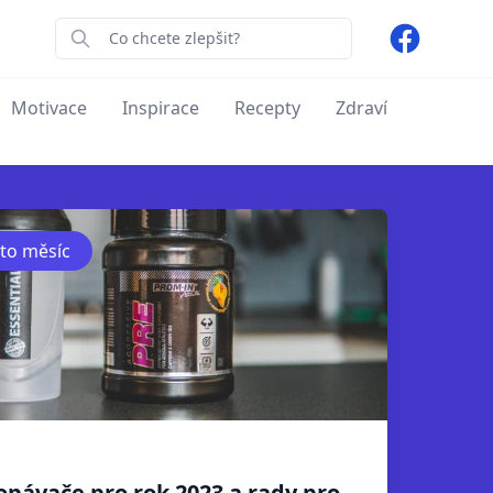
Facebook
Motivace
Inspirace
Recepty
Zdraví
nto měsíc
opávače pro rok 2023 a rady pro