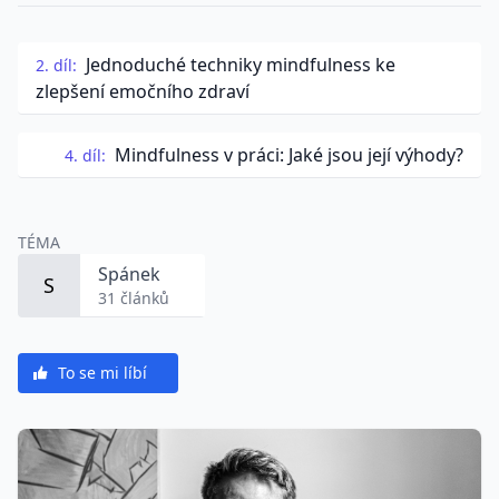
Jednoduché techniky mindfulness ke
2. díl:
zlepšení emočního zdraví
Mindfulness v práci: Jaké jsou její výhody?
4. díl:
TÉMA
Spánek
S
31 článků
To se mi líbí