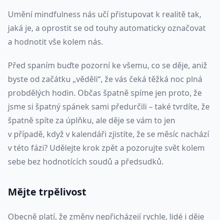
Umění mindfulness nás učí přistupovat k realitě tak,
jaká je, a oprostit se od touhy automaticky označovat
a hodnotit vše kolem nás.
Před spaním buďte pozorní ke všemu, co se děje, aniž
byste od začátku „věděli“, že vás čeká těžká noc plná
probdělých hodin. Občas špatně spíme jen proto, že
jsme si špatný spánek sami předurčili – také tvrdíte, že
špatně spíte za úplňku, ale děje se vám to jen
v případě, když v kalendáři zjistíte, že se měsíc nachází
v této fázi? Udělejte krok zpět a pozorujte svět kolem
sebe bez hodnotících soudů a předsudků.
Mějte trpělivost
Obecně platí, že změny nepřicházejí rychle, lidé i děje