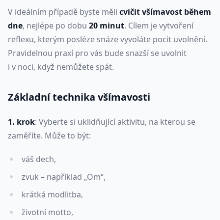
V ideálním případě byste měli
cvičit všímavost během
dne
, nejlépe po dobu
20 minut
. Cílem je vytvoření
reflexu, kterým posléze snáze vyvoláte pocit uvolnění.
Pravidelnou praxí pro vás bude snazší se uvolnit
i v noci, když nemůžete spát.
Základní technika všímavosti
1. krok
: Vyberte si uklidňující aktivitu, na kterou se
zaměříte. Může to být:
váš dech,
zvuk – například „Om“,
krátká modlitba,
životní motto,