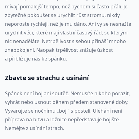
mívají pomalejší tempo, než bychom si často přáli. Je
zbytečné pokoušet se urychlit růst stromu, nikdy
neporoste rychleji, než je mu dáno. Ani vy se nesnažte
urychlit věci, které mají vlastní časový řád, se kterým
nic nenaděláte. Netrpělivost s sebou přináší mnoho
znepokojení. Naopak trpělivost snižuje úzkost
a přibližuje nás ke spánku.
Zbavte se strachu z usínání
Spánek není boj ani soutěž. Nemusíte nikoho porazit,
vyhrát nebo usnout během předem stanovené doby.
Vyvarujte se nočnímu „boji“ s postelí. Uléhání není
příprava na bitvu a ložnice nepředstavuje bojiště.
Nemějte z usínání strach.