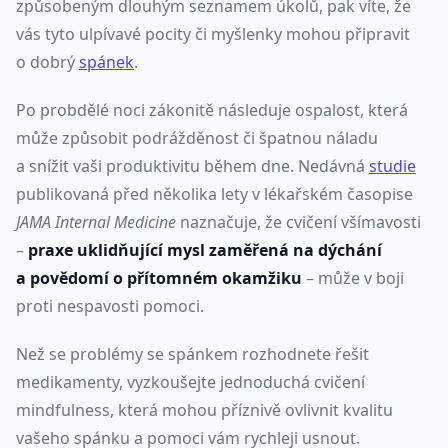
způsobeným dlouhým seznamem úkolů, pak víte, že
vás tyto ulpívavé pocity či myšlenky mohou připravit
o dobrý
spánek
.
Po probdělé noci zákonitě následuje ospalost, která
může způsobit podrážděnost či špatnou náladu
a snížit vaši produktivitu během dne. Nedávná
studie
publikovaná před několika lety v lékařském časopise
JAMA Internal Medicine
naznačuje, že cvičení všímavosti
–
praxe uklidňující mysl zaměřená na dýchání
a povědomí o přítomném okamžiku
– může v boji
proti nespavosti pomoci.
Než se problémy se spánkem rozhodnete řešit
medikamenty, vyzkoušejte jednoduchá cvičení
mindfulness, která mohou příznivě ovlivnit kvalitu
vašeho spánku a pomoci vám rychleji usnout.