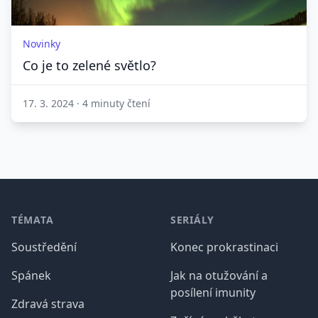
Novinky
Co je to zelené světlo?
17. 3. 2024
·
4 minuty čtení
Patička
TÉMATA
SERIÁLY
Soustředění
Konec prokrastinaci
Spánek
Jak na otužování a
posílení imunity
Zdravá strava