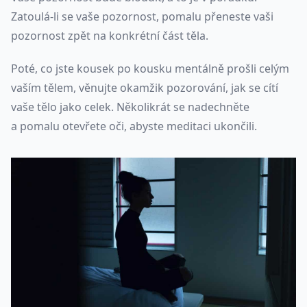
Zatoulá-li se vaše pozornost, pomalu přeneste vaši
pozornost zpět na konkrétní část těla.
Poté, co jste kousek po kousku mentálně prošli celým
vaším tělem, věnujte okamžik pozorování, jak se cítí
vaše tělo jako celek. Několikrát se nadechněte
a pomalu otevřete oči, abyste meditaci ukončili.