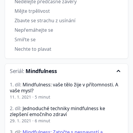
Nedělejte předčasné závěry
Mějte trpělivost
Zbavte se strachu z usínání
Nepřemáhejte se
Smiřte se
Nechte to plavat
Seriál:
Mindfulness
1. díl:
Mindfulness: vaše tělo žije v přítomnosti. A
vaše mysl?
11. 1. 2021
·
5 minut
2. díl:
Jednoduché techniky mindfulness ke
zlepšení emočního zdraví
29. 1. 2021
·
6 minut
3. díl:
Mindfulness: Zatočte s nespavostí a