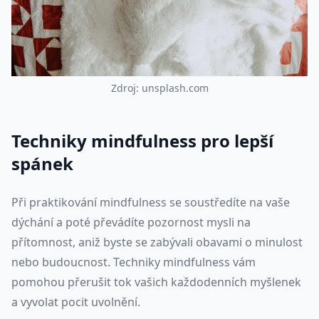
Z
d
r
o
j
:
u
n
s
p
l
a
s
h
.
c
o
m
Techniky mindfulness pro lepší
spánek
Při praktikování mindfulness se soustředíte na vaše
dýchání a poté převádíte pozornost mysli na
přítomnost, aniž byste se zabývali obavami o minulost
nebo budoucnost. Techniky mindfulness vám
pomohou přerušit tok vašich každodenních myšlenek
a vyvolat pocit uvolnění.