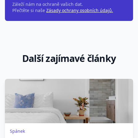
Záleží nám na ochraně vašich dat.
Přečtěte si naše
Zásady ochrany osobních údajů.
Další zajímavé články
Spánek