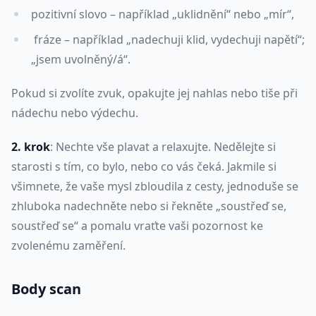
pozitivní slovo – například „uklidnění“ nebo „mír“,
fráze – například „nadechuji klid, vydechuji napětí“;
„jsem uvolněný/á“.
Pokud si zvolíte zvuk, opakujte jej nahlas nebo tiše při
nádechu nebo výdechu.
2. krok
: Nechte vše plavat a relaxujte. Nedělejte si
starosti s tím, co bylo, nebo co vás čeká. Jakmile si
všimnete, že vaše mysl zbloudila z cesty, jednoduše se
zhluboka nadechněte nebo si řekněte „soustřeď se,
soustřeď se“ a pomalu vraťte vaši pozornost ke
zvolenému zaměření.
Body scan