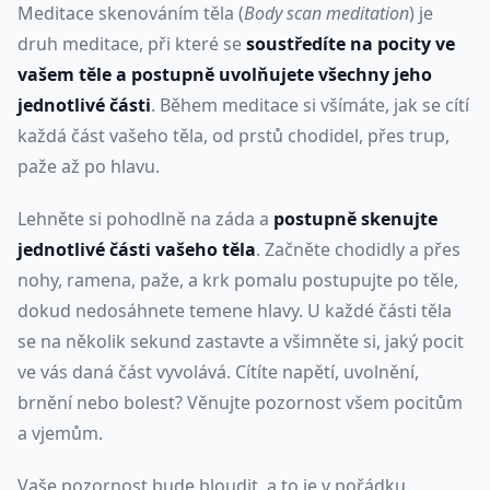
Meditace skenováním těla (
Body scan meditation
) je
druh meditace, při které se
soustředíte na pocity ve
vašem těle a postupně uvolňujete všechny jeho
jednotlivé části
. Během meditace si všímáte, jak se cítí
každá část vašeho těla, od prstů chodidel, přes trup,
paže až po hlavu.
Lehněte si pohodlně na záda a
postupně skenujte
jednotlivé části vašeho těla
. Začněte chodidly a přes
nohy, ramena, paže, a krk pomalu postupujte po těle,
dokud nedosáhnete temene hlavy. U každé části těla
se na několik sekund zastavte a všimněte si, jaký pocit
ve vás daná část vyvolává. Cítíte napětí, uvolnění,
brnění nebo bolest? Věnujte pozornost všem pocitům
a vjemům.
Vaše pozornost bude bloudit, a to je v pořádku.