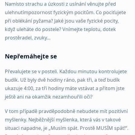
Namísto strachu a úzkosti z usínání věnujte před
ulehnutímpozornost fyzickým pocitům. Co pociťujete
při oblékání pyžama? Jaké jsou vaše fyzické pocity,
když uleháte do postele? Vnímejte teplotu, dotek
prostěradel, zvuky…
Nepřemáhejte se
Převalujete se v posteli. Každou minutou kontrolujete
budík. Už byly dvě hodiny ráno, pak tři, a teď budík
ukazuje 4:00, za tři hodiny máte vstávat a přitom jste
ještě ani na okamžik nezamhouřili oči?
V tom případě pravděpodobně nebudete mít pozitivní
myšlenky. Nejběžnější myšlenka, která vás v takové
situaci napadne, je „Musím spát. Prostě MUSÍM spát!“.