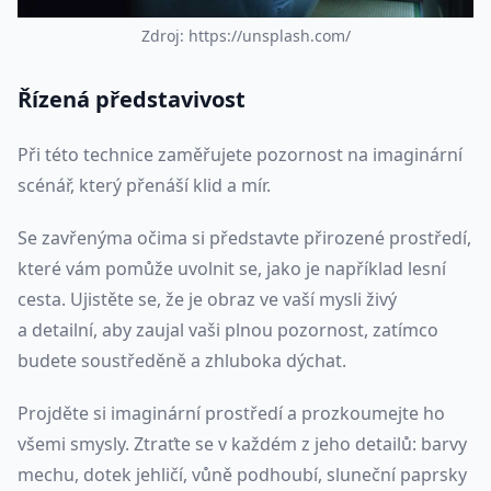
Z
d
r
o
j
:
h
t
t
p
s
:
/
/
u
n
s
p
l
a
s
h
.
c
o
m
/
Řízená představivost
Při této technice zaměřujete pozornost na imaginární
scénář, který přenáší klid a mír.
Se zavřenýma očima si představte přirozené prostředí,
které vám pomůže uvolnit se, jako je například lesní
cesta. Ujistěte se, že je obraz ve vaší mysli živý
a detailní, aby zaujal vaši plnou pozornost, zatímco
budete soustředěně a zhluboka dýchat.
Projděte si imaginární prostředí a prozkoumejte ho
všemi smysly. Ztraťte se v každém z jeho detailů: barvy
mechu, dotek jehličí, vůně podhoubí, sluneční paprsky