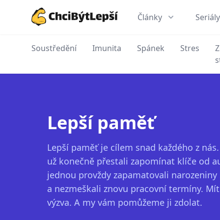
Články
Seriály
ChciBýtLepší.cz
Soustředění
Imunita
Spánek
Stres
Z
s
Lepší paměť
Lepší paměť je cílem snad každého z nás
už konečně přestali zapomínat klíče od a
jednou provždy zapamatovali narozeniny 
a nezmeškali znovu pracovní termíny. Mít
výzva. A my vám pomůžeme ji zdolat.