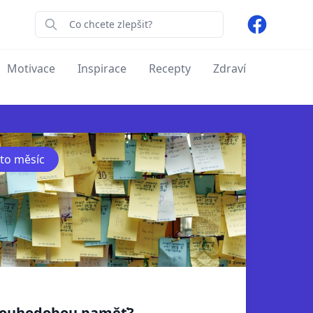
Facebook
Motivace
Inspirace
Recepty
Zdraví
nto měsíc
dlouhodobou paměť?