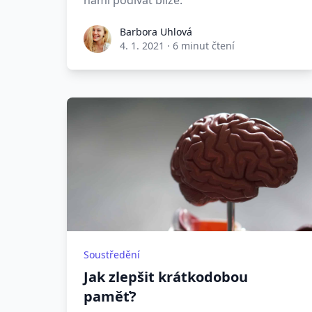
námi podívat blíže.
Barbora Uhlová
4. 1. 2021
·
6 minut čtení
Soustředění
Jak zlepšit krátkodobou
paměť?