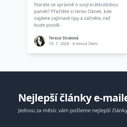
Staráte se správně o svoji krátkodobou
paměť? Přečtěte si tento článek, kde
najdete zajímavé tipy a začněte, než
bude pozdě.
Tereza Straková
19. 7. 2020
·
6 minut čtení
Nejlepší články e-mai
Jednou za měsíc vám pošleme nejlepší články