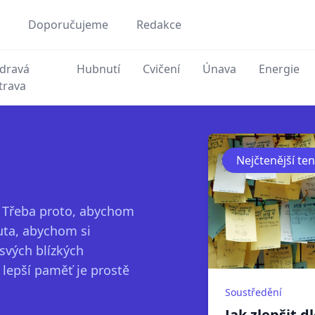
Doporučujeme
Redakce
dravá
Hubnutí
Cvičení
Únava
Energie
trava
Nejčtenější te
. Třeba proto, abychom
uta, abychom si
svých blízkých
 lepší paměť je prostě
Soustředění
Jak zlepšit 