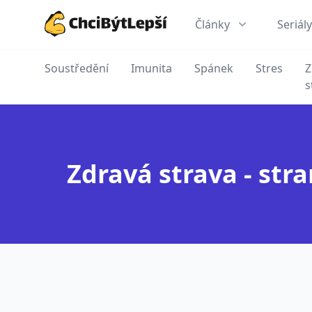
Články
Seriály
ChciBýtLepší.cz
Soustředění
Imunita
Spánek
Stres
Z
s
Zdravá strava - stra