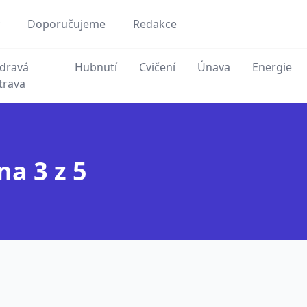
Doporučujeme
Redakce
dravá
Hubnutí
Cvičení
Únava
Energie
trava
na 3 z 5