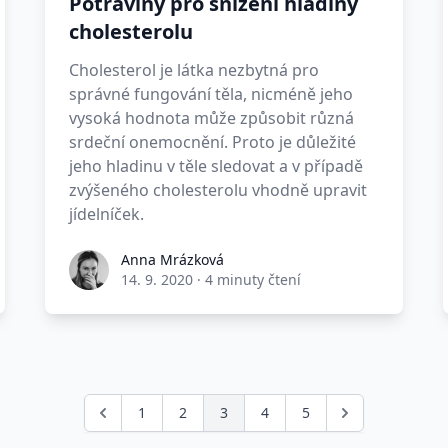
Potraviny pro snížení hladiny
cholesterolu
Cholesterol je látka nezbytná pro
správné fungování těla, nicméně jeho
vysoká hodnota může způsobit různá
srdeční onemocnění. Proto je důležité
jeho hladinu v těle sledovat a v případě
zvýšeného cholesterolu vhodně upravit
jídelníček.
Anna Mrázková
14. 9. 2020
·
4 minuty čtení
1
2
3
4
5
Předchozí
Další