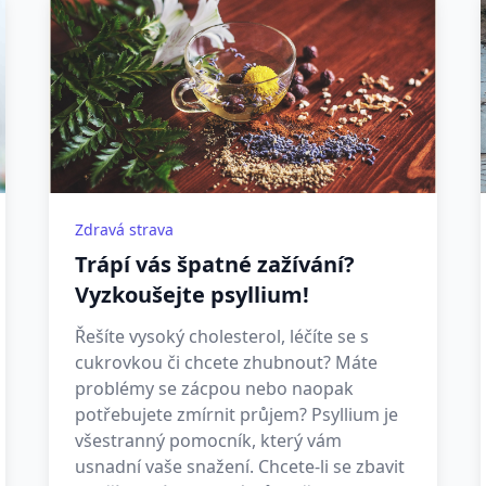
Zdravá strava
Trápí vás špatné zažívání?
Vyzkoušejte psyllium!
Řešíte vysoký cholesterol, léčíte se s
cukrovkou či chcete zhubnout? Máte
problémy se zácpou nebo naopak
potřebujete zmírnit průjem? Psyllium je
všestranný pomocník, který vám
usnadní vaše snažení. Chcete-li se zbavit