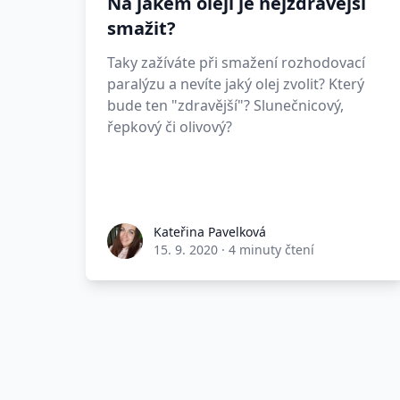
Na jakém oleji je nejzdravější
smažit?
Taky zažíváte při smažení rozhodovací
paralýzu a nevíte jaký olej zvolit? Který
bude ten "zdravější"? Slunečnicový,
řepkový či olivový?
Kateřina Pavelková
15. 9. 2020
·
4 minuty čtení