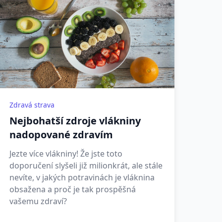
Zdravá strava
Nejbohatší zdroje vlákniny
nadopované zdravím
Jezte více vlákniny! Že jste toto
doporučení slyšeli již milionkrát, ale stále
nevíte, v jakých potravinách je vláknina
obsažena a proč je tak prospěšná
vašemu zdraví?