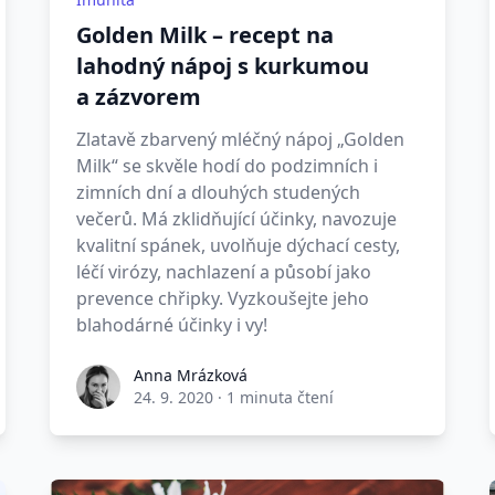
Golden Milk – recept na
lahodný nápoj s kurkumou
a zázvorem
Zlatavě zbarvený mléčný nápoj „Golden
Milk“ se skvěle hodí do podzimních i
zimních dní a dlouhých studených
večerů. Má zklidňující účinky, navozuje
kvalitní spánek, uvolňuje dýchací cesty,
léčí virózy, nachlazení a působí jako
prevence chřipky. Vyzkoušejte jeho
blahodárné účinky i vy!
Anna Mrázková
24. 9. 2020
·
1 minuta čtení